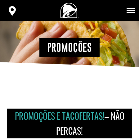
VOLVER
AL
ENCONTRA
INICIO
TU
TACO
BELL
PROMOÇÕES
PROMOÇÕES E TACOFERTAS!
– NÃO
PERCAS!