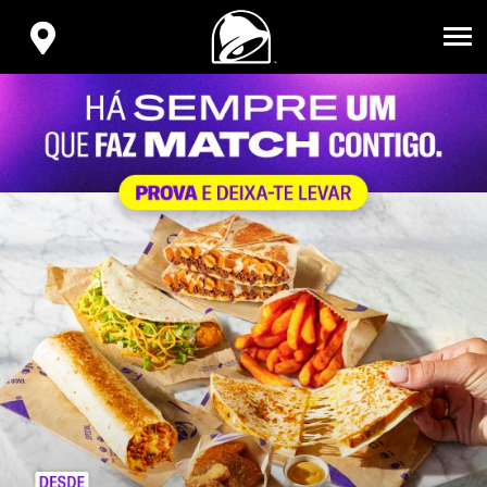
VOLVER
AL
ENCONTRA
INICIO
TU
TACO
BELL