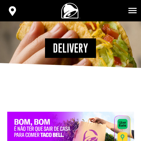
VOLVER
AL
ENCONTRA
INICIO
TU
TACO
BELL
DELIVERY