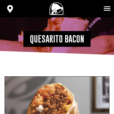
VOLVER
AL
ENCONTRA
INICIO
TU
TACO
BELL
QUESARITO BACON