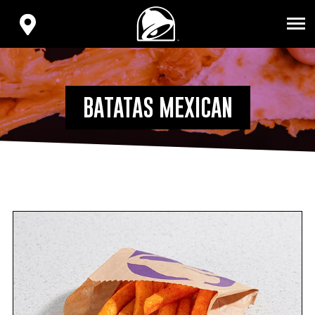
VOLVER
AL
ENCONTRA
INICIO
TU
TACO
BELL
BATATAS MEXICAN