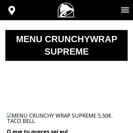
VOLVER
AL
ENCONTRA
INICIO
TU
TACO
BELL
MENU CRUNCHYWRAP
SUPREME
O que tu queres sei eu!