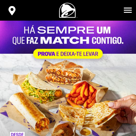
VOLVER
AL
ENCONTRA
INICIO
TU
TACO
BELL