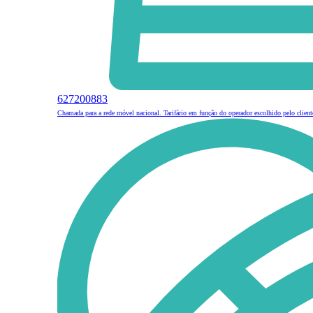
627200883
Chamada para a rede móvel nacional. Tarifário em função do operador escolhido pelo client