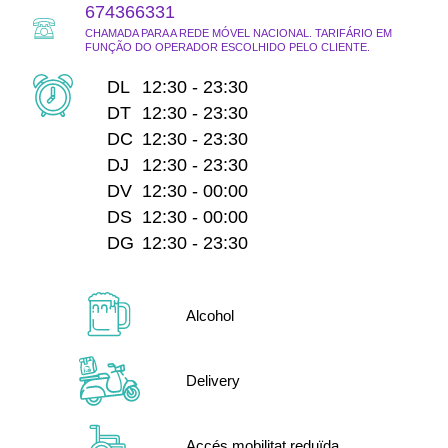
674366331
CHAMADA PARA A REDE MÓVEL NACIONAL. TARIFÁRIO EM
FUNÇÃO DO OPERADOR ESCOLHIDO PELO CLIENTE.
DAY OF THE WEEK
HOURS
DL
12:30 - 23:30
DT
12:30 - 23:30
DC
12:30 - 23:30
DJ
12:30 - 23:30
DV
12:30 - 00:00
DS
12:30 - 00:00
DG
12:30 - 23:30
Alcohol
Delivery
Accés mobilitat reduïda